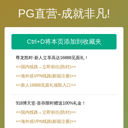
PG直营-成就非凡!
Ctrl+D将本页添加到收藏夹
尊龙凯时-新人立享高达16888见面礼！
<<国内线路→立即前往(防封)>>
<<海外或VPN线路(邮箱注册)>>
<<新人16888见面礼领取入口>>
918博天堂-首存限时赠送100%礼金！
<<国内线路→立即前往(防封)>>
<<海外或VPN线路(邮箱注册)>>